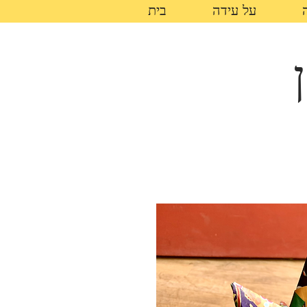
על עידה
בית