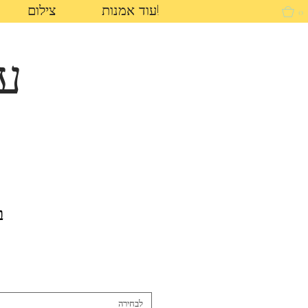
עוד אמנות!
צילום
0
עי
ב
לבחירה